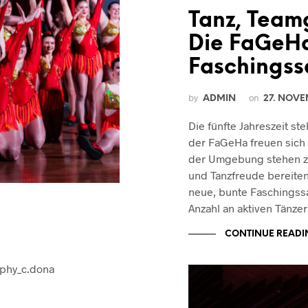
Tanz, Teamg
Die FaGeHa 
Faschingss
by
on
ADMIN
27. NOVE
Die fünfte Jahreszeit st
der FaGeHa freuen sich 
der Umgebung stehen zu d
und Tanzfreude bereiten 
neue, bunte Faschingssa
Anzahl an aktiven Tänzer
CONTINUE READI
aphy_c.dona