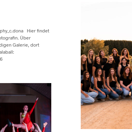
aphy_c.dona Hier findet
otografin. Über
digen Galerie, dort
laball:
26