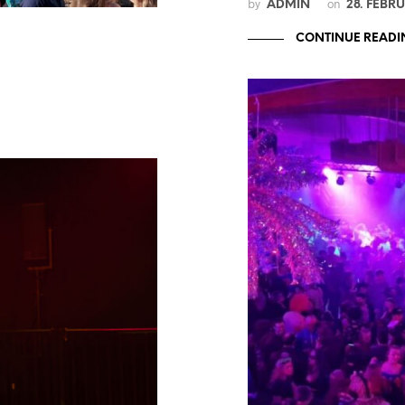
by
on
ADMIN
28. FEBR
CONTINUE READI