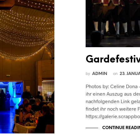
Gardefesti
by
on
ADMIN
23. JANU
Photos by: Celine Dona 
ihr einen Auszug aus de
nachfolgenden Link gelan
findet ihr noch weitere 
https://galerie.scrapp
CONTINUE READI