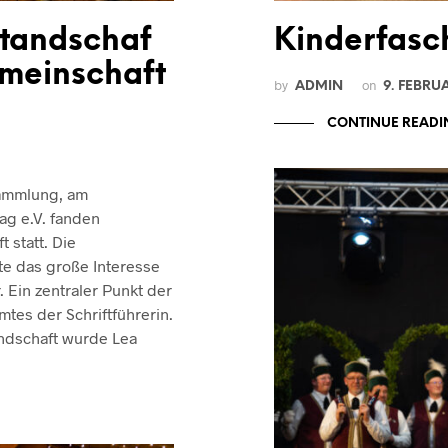
tandschaf
Kinderfasc
emeinschaft
by
on
ADMIN
9. FEBRU
CONTINUE READI
sammlung, am
ag e.V. fanden
statt. Die
te das große Interesse
 Ein zentraler Punkt der
es der Schriftführerin.
andschaft wurde Lea